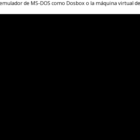
mm, ¿un crucero? ¿y un cadaver? ¿a que lo complican? ¿a que se trata
s si, eso es.
o detective y un único asesinato, pero quedaba mejor en plural, así da 
spector Raoul Dusentier es despertado en la fría noche del París de 192
icen que había llegado de muy lejos, muy muy lejos, por tierra y por ma
muy sabio eso si. Ese día, un día mágico, se cruzó en su camino, y mien
 de reyes, le dijo: Lo más grande que te puede suceder es que ames y sea