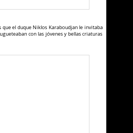
gan, claro, sino
e el maleante se