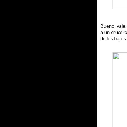
La lástima es que el duque
no hay juego. Pero para e
encuentra todavía en el bar
¿Hay mayordomo? si, si que 