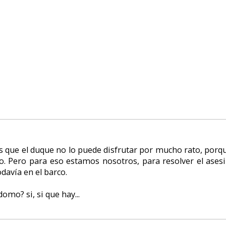
el juego una técnica novedosa para la época: el uso de gráficos vectoriale
s animados en el juego están creados por vectores, lo que hace que la a
y poco espacio en disco. Además los objetos y figuras son escalables sin pé