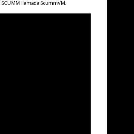
 de un juego de
más impresión, o
7. Era un chico,
r; algo tímido y
tras hablaban de
s correspondido.