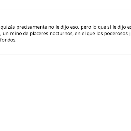
 no lo puede disfrutar por mucho rato, porque nada más empezar se lo car
so estamos nosotros, para resolver el asesinato, y es más, sabemos qu
co.
hay...