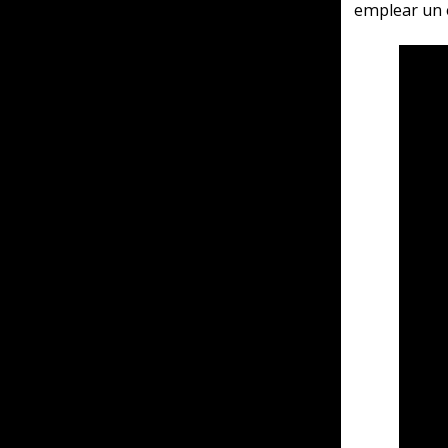
Cruise for a Corpse, mumm
detectives y asesinatos? pue
Bueno, más bien es un únic
no. A lo que íbamos, el in
embrujado y muy extraño, d
de expresión triste, pero 
muchas cosas, de bufones y