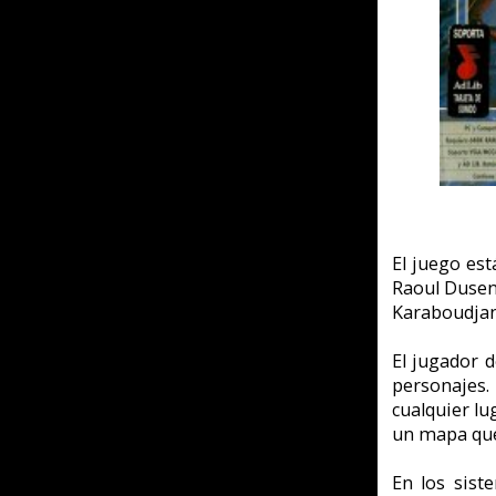
El juego está diseñado par
Raoul Dusentier, el cual e
Karaboudjan es asesinado y
El jugador debe avanzar e
personajes. Existe un re
cualquier lugar del barco 
un mapa que se puede utiliz
En los sistemas operativo
emplear un emulador de 