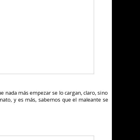
s. La mayoría de
nimación sea muy
rdida de detalle.