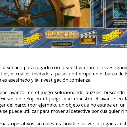
a jugarlo como si estuviéramos investigando un asesinato. El jugador a
s invitado a pasar un tiempo en el barco de Niklos Karaboudjan. Al poco de
 la investigación comienza.
n el juego solucionando puzzles, buscando pistas y, sobretodo, hablan
loj en el juego que muestra el avance en la aventura y permite que 
(por ejemplo, un objeto que no estaba en un cajón previamente revisado)
ar para mover al detective por cualquier rincón del barco.
s actuales es posible volver a jugar a este juego mediante dos posibi
MS-DOS como Dosbox o la máquina virtual de SCUMM llamada ScummVM.