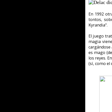
Hasta aquí la cosa más o 
poder, como Superman con l
los ratones coloraos y enci
Seguimos: como todavía es
visita y le convierte en pi
así que a cargarse al bufón