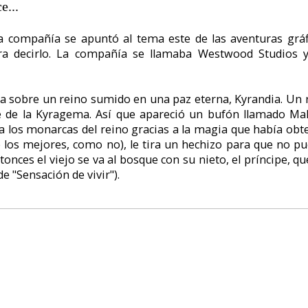
menos se sigue, ¿no? Pues bien, como los magos no tienen la Kyragema, 
a Kryptonita, y se vuelven unos zorongos; y como el bufón es más listo
ma él si que tiene la Kyragema, pues logra fugarse del castillo.
tá rabiando con el viejo mago Kallak lo primero que piensa es en hace
edra. Como no podía ser de otra manera llega Brandon (el principito) y lo 
.