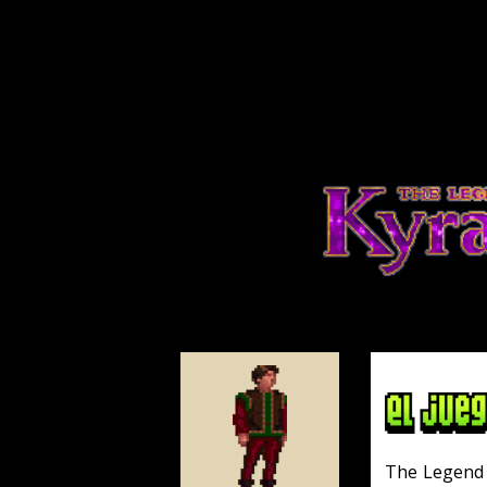
The Legend of Kyrandia es
1992. Utilizaba un motor
similar, aunque sin verbos 