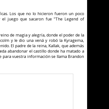
van perdiendo su
 que el hambre o
rle una pequeña
ve en ese estado,