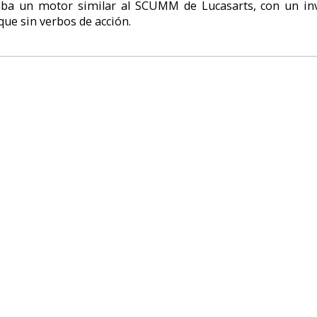
tribuyó en disquete, pero posteriormente apareció una versión en CD q