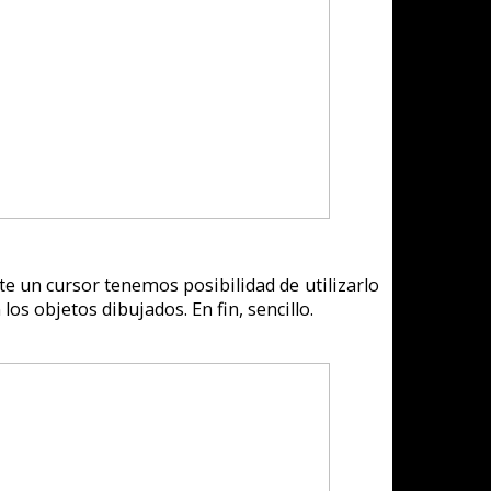
r a la versión CD
 BBS.