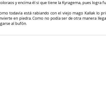
casArts el sistema SCUMM, sino que mediante un cursor tenemos posibilid
r, usar... y debajo tenemos el inventario con los objetos dibujados. En fin, 