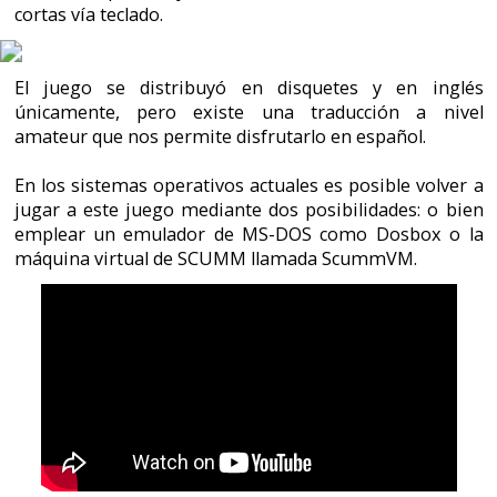
amateur que nos permite disfrutarlo en español.
En los sistemas operativos actuales es posible volver a
jugar a este juego mediante dos posibilidades: o bien
emplear un emulador de MS-DOS como Dosbox o la
máquina virtual de SCUMM llamada ScummVM.
¡Tengo los nervios a flor de piel! ¡Y el cerebro a punto de
estallar! ¡Si me abandonas, me moriré! ¡Y al manicomio
iré a parar! Maverick, tu ego extiende cheques que tu
bolsillo no puede pagar. A Goose le encantaba volar
contigo, pero también habría volado sin ti. ¡Ohhhh, qué
escena, brutal, espectacular! Maverick se acerca a Carol
para darle el pésame y para consolarse mútuamente.