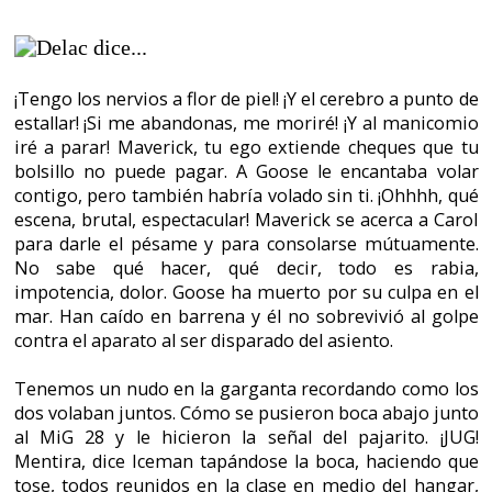
No sabe qué hacer, qué decir, todo es rabia,
impotencia, dolor. Goose ha muerto por su culpa en el
mar. Han caído en barrena y él no sobrevivió al golpe
contra el aparato al ser disparado del asiento.
Tenemos un nudo en la garganta recordando como los
dos volaban juntos. Cómo se pusieron boca abajo junto
al MiG 28 y le hicieron la señal del pajarito. ¡JUG!
Mentira, dice Iceman tapándose la boca, haciendo que
tose, todos reunidos en la clase en medio del hangar,
delante de la guapa profesora-posterior-amante. Si,
Iceman, su archienemigo de la escuela, su rival para ser
el número uno de la escuela de pilotos de combate. Su
amigo al final de la peli.
Bueno, no se si alguien sabe de lo que hablo. O si me
refiero al juego o a cualquier otra cosa. Estoy hablando
de "Top Gun", de Tom Cruise, de Val Kilmer y de la
aventura Codename: Iceman de la compañía Sierra.
¿Y por qué? Porque hay elementos que coinciden en
ambas producciones y eso me hace recordar a una y
luego a la otra. Por ejemplo el portaviones, los
uniformes blancos de marinero, el bar... y no nos