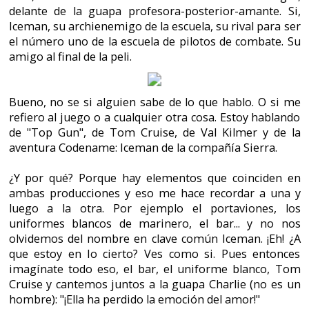
olvidemos del nombre en clave común Iceman. ¡Eh! ¿A
que estoy en lo cierto? Ves como si. Pues entonces
imagínate todo eso, el bar, el uniforme blanco, Tom
Cruise y cantemos juntos a la guapa Charlie (no es un
hombre): "¡Ella ha perdido la emoción del amor!"
¡Y luego recordemos que resulta que es su maestra! ¡Su
instructora! ¡Y luego recordemos que muere Goose y
que todo su mundo se viene abajo, y se vuelve loco
dando vueltas con esa super moto de los 80. Y luego
recordemos la canción y la escena de amor.
Y es por todo esto por lo que cuando veo Condename:
Iceman veo Top Gun. O no... Porque también me
recuerda a alguna peli de Bond, de espías, con aquel
aparato-ventilador que utilizaba para desplazarse
buceando bajo el mar. Luchando contra los árabes, los
turbantes... Y más.
En cuanto a la aventura es un poco chunga. Y, por
último, pero no por ello menos importante, podemos
disfrutarlo en español gracias a los chicos de Dementia
Traduxiones.
¡Necesito velocidad! Todo esto es alto secreto, así que