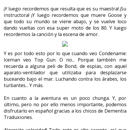
debo matarte. ¡Ah!¡Ah! ¡Ah! ¡Se me olvidaba! ¡La escena de
voleyball!
Una de las innovaciones que introdujo Sierra en
esta aventura era mover el personaje en
diagonal, algo no habitual. Es decir, puede
desplazarse en ocho direcciones.
Según la revista oficial Sierra News Magazine
(Volumen 4. Número 2. Summer 1991)
Codename Iceman iba a tener una secuela, la
cual iba a ver la luz al año siguiente, cosa que
nunca ocurrió.
Asímismo, en ese número podíamos pedir