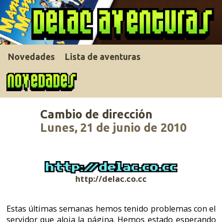
Novedades
Lista de aventuras
Cambio de dirección
Lunes, 21 de junio de 2010
http://delac.co.cc
Estas últimas semanas hemos tenido problemas con el
servidor que aloja la página. Hemos estado esperando
para ver si el problema tenía solución rápida pero
parece que no ha sido así. Para minimizar este tipo de
problemas a partir de ahora utilizaremos la nueva
dirección arriba indicada.