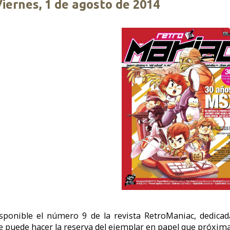
úmero 9 de la revista RetroManiac, dedicada a los amantes de los vide
a reserva del ejemplar en papel que próximamente se llevará a imprenta.
inas repletas de artículos sobre juegos clásicos, neoretro, indie, crón
os sentimos orgullosos de haber podido colaborar en este número con u