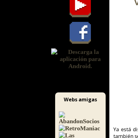
Webs amigas
Ya está disponible el n
también se puede hacer l
La revista tiene 300 pág
entrevistas...
Desde DeLaC Aventuras n
Simon the Sorcerer
.