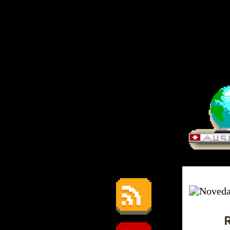
RetroMani
Viernes, 1