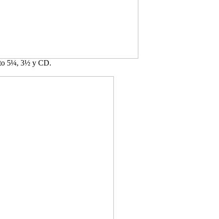
ato 5¼, 3½ y CD.