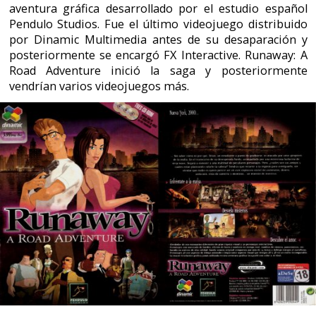
vendrían varios videojuegos más.
El juego utiliza escenarios en 2D y personajes en 3D
con tecnología cel-shading para darles aspecto de
dibujos animados. En el aspecto sonoro se puede
destacar las voces de diálogo incluídas y la banda
sonora original.
La primera versión del juego apareció en 3 CDs, y
posteriormente se editó una versión con un solo DVD.
También existe una versión para coleccionistas que
incluye el segundo juego de la saga, y un pack