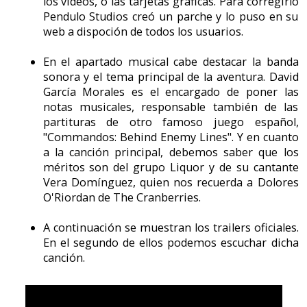
Todavía existen compañías como Péndulo Studios, que
mantienen que el paso de las 2D a las 3D ha sido
precipitado, y aún es posible explotar posibilidades
intermedias.
Micromanía nº 71 (3ª época). Diciembre 2000