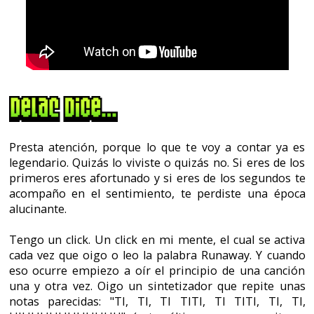
Tengo un click. Un click en mi mente, el cual se activa
cada vez que oigo o leo la palabra Runaway. Y cuando
eso ocurre empiezo a oír el principio de una canción
una y otra vez. Oigo un sintetizador que repite unas
notas parecidas: "TI, TI, TI TITI, TI TITI, TI, TI,
UIUUUUUUUUUUH" (esto último es una guitarra
eléctrica). Y a continuación un cantante con el pelo largo
cardado, como el de una mujer, y vestido con unas
mallas de color lila empieza a cantar "Runaway,
Runaway, she's a little Runaway". Dicho cantante me
recordaba al de Europe (The Final Countdown). Bueno,
a decir verdad, todos los cantantes de esa época eran
clones unos de los otros, pero eran cantantes, eran
Rock Stars, y ellos eran Bon Jovi.
Sin embargo, una vez acaba esa canción otra imagen
me viene a la mente. En ella veo un policía del futuro,
vestido con un traje gris plateado y azul, con guantes
en las manos, empuñando un pistolón que nunca
veremos en la realidad. Dicho pistolón me fascinaba
enormemente, ya que disparaba unas balas
inteligentes que perseguían a quien disparaba. Era
espectacular, no se podía escapar de ellas. Como
tampoco se podía escapar de unas diminutas nano-
arañas robóticas que te acorralaban montado en un