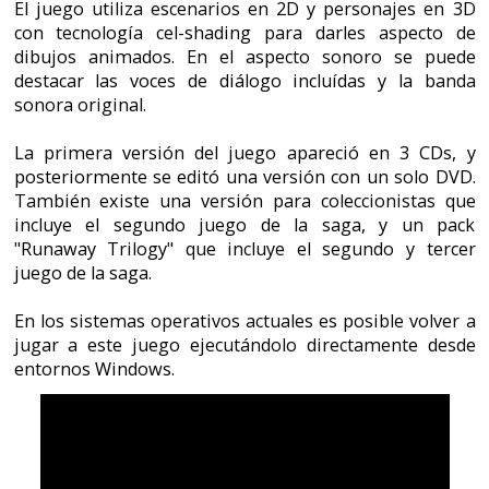
"Runaway Trilogy" que incluye el segundo y tercer
juego de la saga.
En los sistemas operativos actuales es posible volver a
jugar a este juego ejecutándolo directamente desde
entornos Windows.
Presta atención, porque lo que te voy a contar ya es
legendario. Quizás lo viviste o quizás no. Si eres de los
primeros eres afortunado y si eres de los segundos te
acompaño en el sentimiento, te perdiste una época
alucinante.