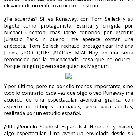
ello es obligatorio jugarla. Al igual que su sucesoras.
Fue el último videojuego distribuido por la
famosa compañía Dinamic Multimedia antes de
su desaparición. Después, y hasta hoy en día, se
encargaría de la distribución FX Interactive.
Al parecer, cuando el juego salió a la luz, hubo
una pequeña polémica acerca de algunos "bugs"
que daban errores con las partidas guardadas,
los vídeos, o las tarjetas gráficas. Para corregirlo
Pendulo Studios creó un parche y lo puso en su
web a dispoción de todos los usuarios.
En el apartado musical cabe destacar la banda
sonora y el tema principal de la aventura. David
García Morales es el encargado de poner las
notas musicales, responsable también de las
partituras de otro famoso juego español,
"Commandos: Behind Enemy Lines". Y en cuanto
a la canción principal, debemos saber que los