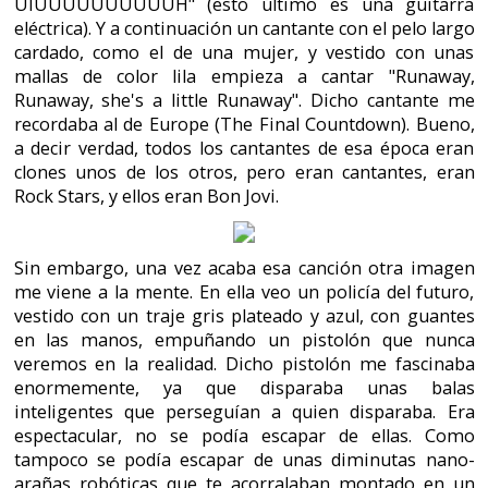
elevador de un edificio a medio construir.
¿Te acuerdas? Si, es Runaway, con Tom Selleck y su
bigote como protagonista. Escrita y dirigida por
Michael Crichton, más tarde conocido por escribir
Jurassic Park. Y bueno, me apetece contar una
anécdota. Tom Selleck rechazó protagonizar Indiana
Jones, ¿POR QUÉ? ¡MADRE MÍA! Hoy en día sería
reconocido por la muchachada, cosa que no ocurre...
Porque ningún joven sabe quien es Magnum.
Y por último, pero no por ello menos importante, sino
todo lo contrario, cada vez que oigo o veo Runaway me
acuerdo de una espectacular aventura grafica; con
aspecto de dibujos animados, pero para adultos,
realizada por un estudio español.
¡SIIII! ¡Pendulo Studios! ¡Españoles! ¡Hicieron, y hacen,
algo espectacular! Una aventura envidiada desde su
salida por los mejores estudios americanos. Estaban
celosos de no haberlo hecho ellos, la ira les corrompía,
y nosotros orgullosos disfrutamos de ello.
Hoy en día sigue tan fresca como el primer día y por