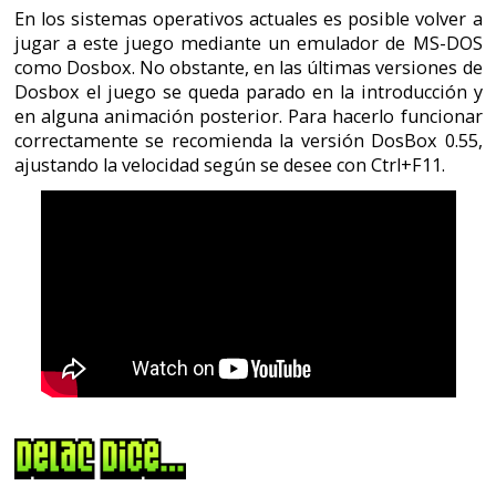
Año 1992, año en el que salieron muchas muchas
aventuras gráficas y Kickboxer 3. Y por esas fechas
también salió "La Mitad Oscura" también conocida
como "The Dark Half".
Como casi siempre en su época no pude disfrutar de
dicho videojuego. No voy a repetir aquello de que
éramos pequeños, no teníamos dinero y sólo nos
llegaron pirateadas las aventuras de LucasArts y Simon
the Sorcerer. Bueno, ya lo he vuelto a decir... ¡Qué
pesado soy! ¡Qué repetitivo!