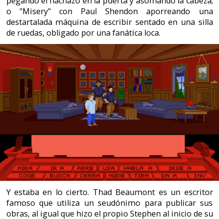
vestido con el mono amarillo. Ohh, qué escena cuando
mata a Sub Zero en la pista de Hockey con el alambre.
Me he desviado del tema. Nuestro protagonista se ve
obligado a reconocer que es el autor de los libros, y
entierra su seudónimo (George Stark) en el
cementerio. Hacen una pantomima en un acto público,
como si hubiese sido una persona de verdad. Le ponen
hasta su lápida.
Sin embargo la tumba se abre, como en "La Noche de
los Muertos Vivientes". Seguramente rodar esa escena
fue la que decantó a Romero para aceptar dirigir la
película. Se regalaba pensando en las manos salir de la
tierra, con los dedicos haciendo cosillas raras. Se ponía
nervioso y se mordía los labios. En fin, que se comete
un asesinato y una serie de extraños acontecimientos
envuelven el pueblo. Se ha convertido en Twin Peaks y
todos los dedos señalan hacia ti. ¿Eres el culpable? ¿Eres
el asesino? Explícaselo a la policía...