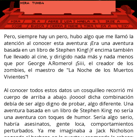
pegando el hachazo en la puerta y asomando la cabeza;
o "Misery" con Paul Shendon aporreando una
destartalada máquina de escribir sentado en una silla
de ruedas, obligado por una fanática loca.
Y estaba en lo cierto. Thad Beaumont es un escritor
famoso que utiliza un seudónimo para publicar sus
obras, al igual que hizo el propio Stephen al inicio de su
carrera. King se hacía llamar Richard Bachman y bajo
ese nombre escribió "El Fugitivo" o "The Running
Man", una novela que años más tarde fue llevada al
cine. Y en ella veíamos correr a Ben Richards
"Perseguido". ¡Siii!, peliculón de Arnold Suarseneguer,