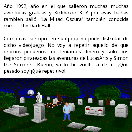
Pero, siempre hay un pero, hubo algo que me llamó la
atención al conocer esta aventura: ¡Era una aventura
basada en un libro de Stephen King! ¡Y encima también
fue llevado al cine, y dirigido nada más y nada menos
que por George A.Romero! ¡Siii, el creador de los
zombies, el maestro de "La Noche de los Muertos
Vivientes"!
Al conocer todos estos datos un cosquilleo recorrió mi
cuerpo de arriba a abajo. ¡Ioooo! dicha combinación
debía de ser algo digno de probar, algo diferente. Una
aventura basada en un libro de Stephen King no sería
una aventura con toques de humor. Sería algo serio,
habría asesinatos, gente loca, comportamientos
perturbados. Ya me imaginaba a Jack Nicholson