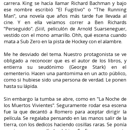
Según parece, al comprarte el videojuego podías
ver gratuitamente la película. Sin embargo
tenemos dos versiones de dicha información.
Creemos que en América te regalaban una
entrada de cine, cosa que sería corroborada en la
imagen que se encuentra a continuación y en la
portada delantera en español, donde podemos
leer "Próximamente en cine…". Sin embargo, si
vamos a la solución de la aventura, leeremos que
al señor Bárbaro le regalaron una película de
vídeo, VHS.