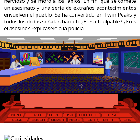
La adicción no tiene límites. Una vez que te enganchas
al programa no hay nada ni nadie que sea capaz de
despegarnos del monitor. Salvo tal vez otra aventura de
Stephen King...
Micromanía nº 64 (2ª época). Septiembre 1993