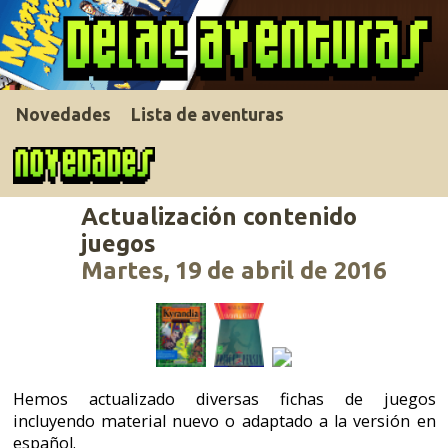
Novedades
Lista de aventuras
Actualización contenido
juegos
Martes, 19 de abril de 2016
Hemos actualizado diversas fichas de juegos
incluyendo material nuevo o adaptado a la versión en
español.
En
The Legend of Kyrandia
actualizamos el libro de
pistas añadiendo la versión en español.
En
Prince of Persia 2: The Shadow and the Flame